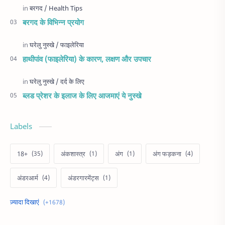
बरगद के विभिन्न प्रयोग
हाथीपांव (फाइलेरिया) के कारण, लक्षण और उपचार
ब्लड प्रेशर के इलाज के लिए आजमाएं ये नुस्खे
Labels
18+
अंकशास्त्र
अंग
अंग फड़कना
अंडरआर्म
अंडरगारमेंट्स
अक्षय तृतीया
अखरोट
अचूक उपाय