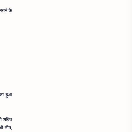
अपेंडिसाइटिस
अफारा
रतने के
अर्थराइटिस
अर्थी
अर्श
अलसी के
अल्जाइमर
अल्सर
अवसाद (Depression)
अशांति
असुरक्षित सेक्स
अस्थमा
अहसास
आँख आना
आँख की सूजन
आँख फड़कना
पका हुआ
आँखों का रंग
आंखों की सूजन
ो शक्ति
आँखों की सूजन
आंखों के नीचे काले घेरे
 भी-नीम,