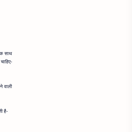
आयरन
आयरन की कमी
आयुर्वेदिक टिप्स
आर्थराइटिस
आलस
आलू के
आलूबुखारा
 एक साथ
आवाज के लिए
 चाहिए-
आवाज ठीक से ना निकलना
आवाज बैठ जाना
आस्था
ने वाली
इंफेक्शन
इन्फेक्शन
इमली
इम्युनिटी
इम्यूनिटी
इयरबड
ी है-
इलाइची
ईयर वैक्‍स
उँगलियाँ