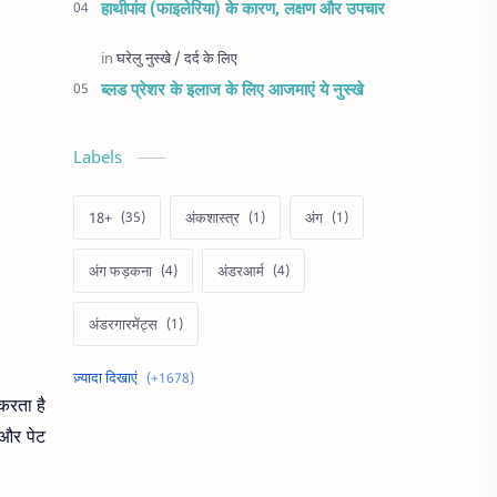
हाथीपांव (फाइलेरिया) के कारण, लक्षण और उपचार
ब्लड प्रेशर के इलाज के लिए आजमाएं ये नुस्खे
Labels
18+
अंकशास्त्र
अंग
अंग फड़कना
अंडरआर्म
अंडरगारमेंट्स
अक्षय तृतीया
अखरोट
करता है
अचूक उपाय
अच्छी नींद
-और पेट
अजब गजब
अज़ब गज़ब