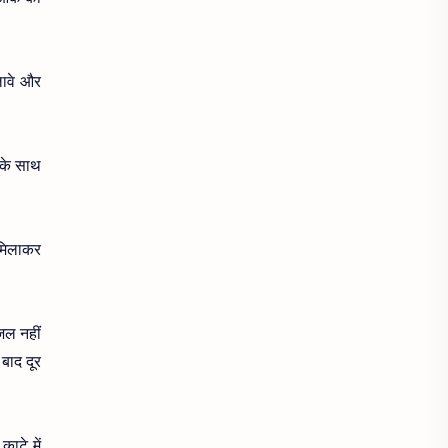
आँखों के लिए
आँखों में जलन
आंखों में भी जलन
आंत
आँत
लावे और
आंतों की सफाई
आंव
 के साथ
आंव (पेचिश)
आँवला
आइना
।
आइस क्यूब्स
आई फ्लू के
 मिलाकर
आई ब्रो की थ्रेडिंग
आक का पौधा
आखिर क्यों
आचार्य बालकृष्ण
जल नहीं
बाद दूर
आज का दिन
आतों के घाव और अल्सर
आथ्राईटिस
आधासीस
काटे में