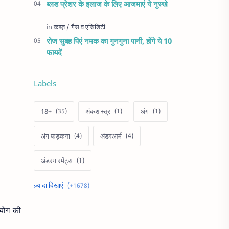
ब्लड प्रेशर के इलाज के लिए आजमाएं ये नुस्खे
रोज सुबह पिएं नमक का गुनगुना पानी, होंगे ये 10
फायदें
Labels
18+
अंकशास्त्र
अंग
अंग फड़कना
अंडरआर्म
अंडरगारमेंट्स
अक्षय तृतीया
अखरोट
रयोग की
अचूक उपाय
अच्छी नींद