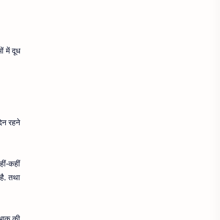
अपेंडिसाइटिस
अफारा
अर्थराइटिस
अर्थी
अर्श
 में दूध
अलसी के
अल्जाइमर
अल्सर
अवसाद (Depression)
अशांति
असुरक्षित सेक्स
िन रहने
अस्थमा
अहसास
आँख आना
आँख की सूजन
आँख फड़कना
ीं-कहीं
है. तथा
आँखों का रंग
आंखों की सूजन
आँखों की सूजन
आंखों के नीचे काले घेरे
ै. आक की