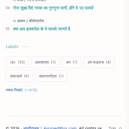
रोज सुबह पिएं नमक का गुनगुना पानी, होंगे ये 10 फायदें
क्या आप इसबगोल के ये फायदे जानते है
Labels
18+
अंकशास्त्र
अंग
अंग फड़कना
अंडरआर्म
अंडरगारमेंट्स
अक्षय तृतीया
अखरोट
अचूक उपाय
अच्छी नींद
अजब गजब
अज़ब गज़ब
अटक अटक कर बोलना
अतिसार
अतीस के
©
2026
‧
आयुर्वेदप्लस | AyurvedPlus.com
. All rights reserved.