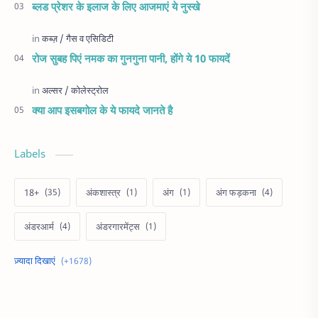
ब्लड प्रेशर के इलाज के लिए आजमाएं ये नुस्खे
रोज सुबह पिएं नमक का गुनगुना पानी, होंगे ये 10 फायदें
क्या आप इसबगोल के ये फायदे जानते है
Labels
18+
अंकशास्त्र
अंग
अंग फड़कना
अंडरआर्म
अंडरगारमेंट्स
अक्षय तृतीया
अखरोट
अचूक उपाय
अच्छी नींद
अजब गजब
अज़ब गज़ब